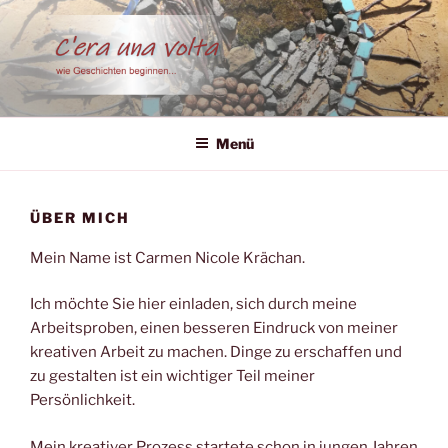
Zum
Inhalt
springen
C'ERA UNA VOLTA…
so beginnen Geschichten
Menü
ÜBER MICH
Mein Name ist Carmen Nicole Krächan.
Ich möchte Sie hier einladen, sich durch meine
Arbeitsproben, einen besseren Eindruck von meiner
kreativen Arbeit zu machen. Dinge zu erschaffen und
zu gestalten ist ein wichtiger Teil meiner
Persönlichkeit.
Mein kreativer Prozess startete schon in jungen Jahren